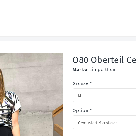
 in Microfaser
O80 Oberteil Ce
Marke
simpelthen
Grösse
*
Option
*