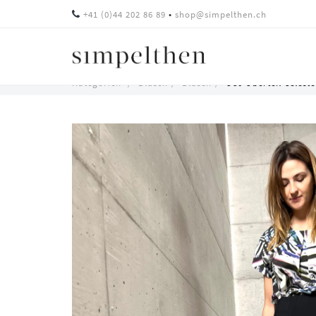
•
+41 (0)44 202 86 89
shop@simpelthen.ch
O80
Kategorien
Blusen
Blusen
O80 Oberteil Celeste
Oberteil
Skip
Celeste
to
main
in
content
Microfaser