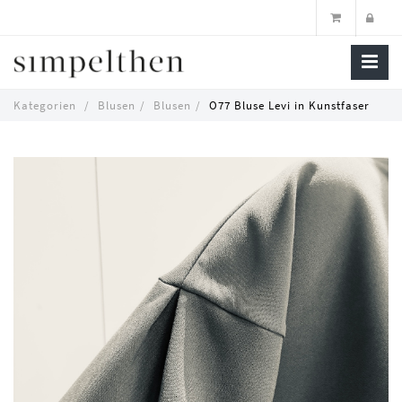
O77
Kategorien
Blusen
Blusen
O77 Bluse Levi in Kunstfaser
Bluse
Skip
Levi
to
main
in
content
Kunstfaser