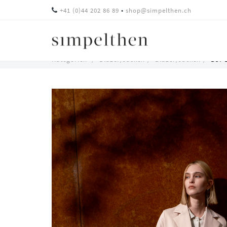
•
+41 (0)44 202 86 89
shop@simpelthen.ch
B57
Kategorien
Blazer/Jacken
Blazer/Jacken
B57 
Blazer
Skip
Arvid
to
main
in
content
Baumwolle