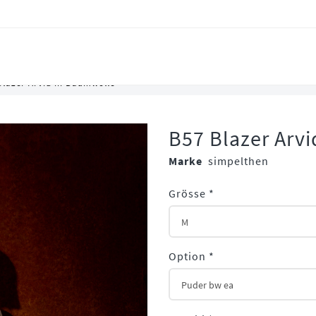
Blazer Arvid in Baumwolle
B57 Blazer Arv
Marke
simpelthen
Grösse
*
Option
*